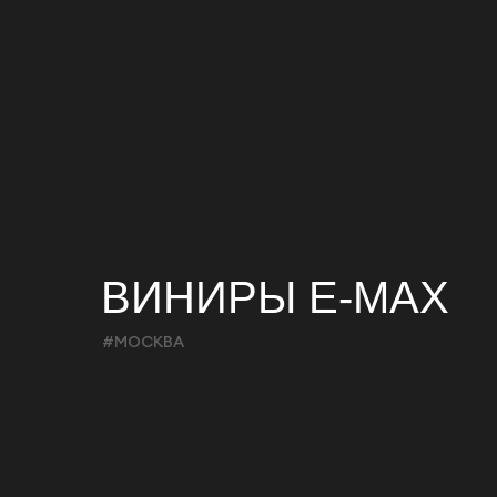
Пользователем, получаемую в 
себя данные о технических ср
Сервисом (в т. ч. IP-адрес х
иное), об активности Пользов
Пользователю, о скачанных ф
способами;
распоряжаться статистическо
для целей организации функц
Российской Федерации, и раз
В процессе обработки персонал
сбор,
запись,
систематизацию,
накопление,
хранение,
ВИНИРЫ E-MAX
уточнение (обновление, измен
извлечение,
использование,
#МОСКВА
передачу (распространение, п
обезличивание,
блокирование,
удаление,
уничтожение персональных д
Настоящим, Пользователь подтв
Ознакомлен и согласен с тем
для получения Пользователем 