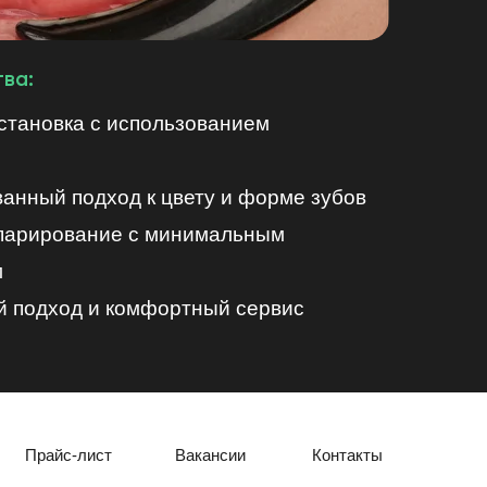
Сайта и/или его Сервиса.
через личное мобильное устройство
ва:
х полей такой формы при
становка с использованием
рсональные данные по поручению
анный подход к цвету и форме зубов
парирование с минимальным
м
 подход и комфортный сервис
Прайс-лист
Вакансии
Контакты