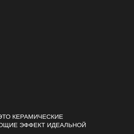
 от третьих лиц, и включающую в
заимодействия с Сайтом и/или его
положение, данные о провайдере и
об ошибках, выдаваемых
ными Правилами обработки ПДн
а также информацией Пользователя
я условий законодательства
ЭТО КЕРАМИЧЕСКИЕ
ЮЩИЕ ЭФФЕКТ ИДЕАЛЬНОЙ
ператором в объеме, необходимом
анных, в целях технической