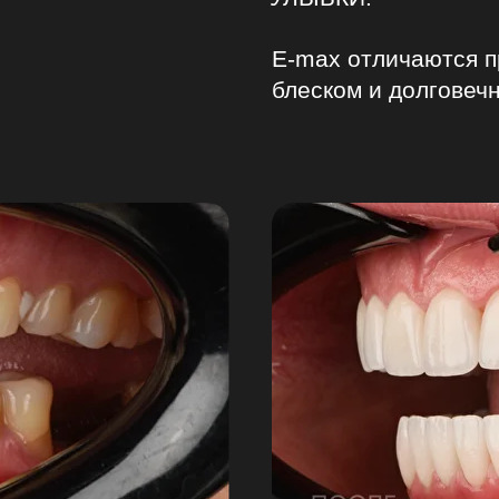
вания результата обработки Данных Клиента при показе пользователям сети
ом числе ООО «ЯНДЕКС» (ОГРН 1027700229193)., его аффилированным лицам
градский пр-т 39/79, Москва, РФ), MGL MY.COM (CYPRUS) LIMITED, зарегистри
E-max отличаются п
 402 Neapoli, 3107, Limassol, Cyprus, ООО «РА «Индекс 20» (ОГРН 5147746311686
своих персональных данных, а также подтверждает о разъяснении Операторо
блеском и долговеч
ях, когда предоставление таких данных является обязательным в соответст
ти отзыва согласия на основании положений Федерального закона от 27.0
ения или направления письменного обращения (в том числе в форме электро
ю или усиленной квалифицированной электронной подписью, в том числе пр
я обработки ООО «ЭЙ-БИ-СИ Москва», как всех указанных в Согласии персона
 данных (если таковые будут запрошены Оператором и предоставлены Поль
ЭЙ-БИ-СИ Москва», вправе продолжать обработку персональных данных Пол
ле истечения срока действия Согласия, при наличии оснований, предусмотренн
 2 статьи 11 Федерального закона от 27.07.2006 № 152-ФЗ «О персональных да
кой документации, предусмотренных ст.79 Федерального закона № 323 от 21.
й Федерации» и Письмом Министерства здравоохранения РФ от 7 декабря 201
нтации».
рекламно-информационных материалов и ознакомлен Оператором о возможно
омента его отправки и может быть отозвано Пользователем путем направлени
Оператора по адресу электронной почты msk.abc-stom@yandex.ru либо иным
его получения адресатом.
 неопределенного срока до момента его отзыва Пользователем. Согласие пре
вателя об отзыве Согласия на обработку ПДн, но не ранее даты, следующей 
ия, подтверждения и отправки Согласия прошу считать момент маркировки 