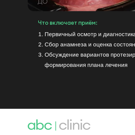
нажатия на соответствующую к
Руководствуясь ч. 4 ст. 9 Федер
Что включает приём:
или персональный компьютер пут
прохождении процедуры регистра
Первичный осмотр и диагностик
Пользователь проинформирован, 
Оператора, несет Оператор, выд
Сбор анамнеза и оценка состоян
Обсуждение вариантов протезир
формирования плана лечения