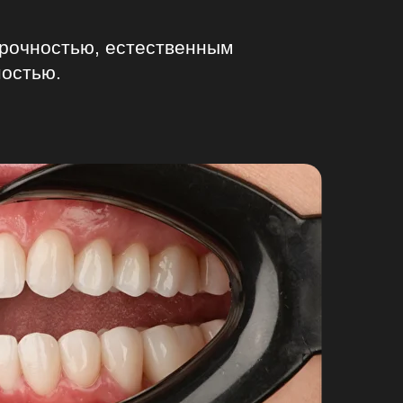
 Интернет таргетированной
 и партнерам, ООО «ВК» (ОГРН
рованная по адресу: 28 Oktovriou,
рочностью, естественным
).
м последствий непредоставления
ностью.
вии с федеральным законом.
7.2006 № 152-ФЗ «О персональных
нного документа, подписанного
оинформирован о праве отозвать
льных данных, так и отдельно
зователем).
ьзователя после получения
ых пунктами 2 - 11 части 1 статьи
нных» с учетом особенностей
11.2011 «Об основах охраны
5 г. № 13–2/1538 «О сроках
сти и порядке совершения отказа
я письменного заявления в
 способом, позволяющим
кращает свое действие с даты,
за датой фактического получения
соответствующего поля (либо