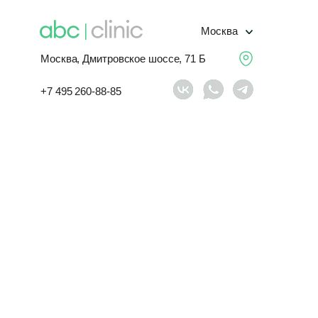
Москва
Москва, Дмитровское шоссе, 71 Б
+7 495 260-88-85
х
№ 152-ФЗ «О персональных данных»,
politika-konfidencialnosti (далее -
ы обратной связи (далее, каждая
та и его сервисов (далее- Сайт,
нозначное Согласие на обработку
, ИНН 7743277855, ОГРН
).
 заполнения соответствующих
налогичная информация,
а персональных данных.
отметку, я даю свое согласие на обработку