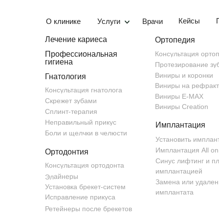
Кейсы
О клинике
Услуги
Врачи
Лечение кариеса
Ортопедия
Профессиональная
Консультация орто
гигиена
Протезирование зу
Виниры и коронки
Гнатология
Виниры на рефрак
Консультация гнатолога
В соответствии со статьями 23, 
Виниры E-MAX
Политикой обработки персональных 
Скрежет зубами
ЗАПИСЬ НА ПРИЕ
Виниры Creation
Политика обработки ПДн).
Сплинт-терапия
Я, субъект персональных данных
Неправильный прикус
из них и все в совокупности-Форм
Имплантация
Записаться можно через эту форму
Сервис), и в дальнейшем при исп
Боли и щелчки в челюсти
моих персональных данных (дале
или напишите нам в
WhatsApp
Установить имплант
/
Согласие выдано Обществу с ог
Telegram
напрямую.
Имплантация All on
Ортодонтия
1187746865900), расположенному 
Синус лифтинг и п
Консультация ортодонта
имплантацией
Элайнеры
Согласие выдано на обработку 
Замена или удален
текстовых полей и/или прикреп
Установка брекет-систем
имплантата
Исправление прикуса
Категории персональных данны
Ретейнеры после брекетов
фамилия, имя, отчество, адре
сообщённая о себе Пользоват