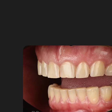
обработки данных и использо
рекламы третьим лицам, в т
1027739850962, 125167, Ленин
365 Vashiotis Seafront, office
Дает согласие на обработку 
персональных данных, в случа
Проинформирован о возможнос
данных» путем личного обращ
простой электронной подпись
Согласие в целях прекращени
биометрических персональных
Проинформирован, что ООО «
отзыва Согласия, а равно пос
6, части 2 статьи 10 и части
ведения и хранения медицинс
здоровья граждан в Российско
хранения медицинской докуме
Дает согласие на получение 
от таковой.
Срок действия согласия
Согласие вступает в силу с м
произвольной форме в адрес 
однозначно определить факт 
Согласие действует в течение
указанной в заявлении Пользо
Оператором отзыва Согласия.
Датой и временем формирован