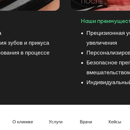
нопку) в Форме и/или нажатие на кнопку отправки Формы на любой странице 
ального закона от 27.07.2006 № 152-ФЗ «О персональных данных», направляю 
Наши преимущест
ем прикрепления к специальной форме или при заполнении соответствующи
ции на Сайте свои персональные данные.
а
Прецизионная у
что ответственность перед ним за действия лица, обрабатывающего его пе
авший соответствующее поручение (согласие).
ия зубов и прикуса
увеличения
ования в процессе
Персонализиров
Безопасное пре
вмешательство
Индивидуальный
О клинике
Услуги
Врачи
Кейсы