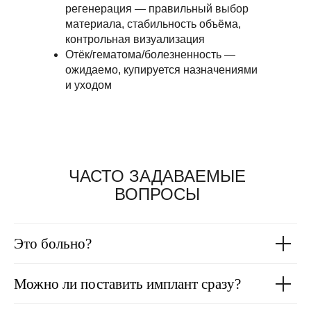
регистрации на Сайте свои персональные данные.
регенерация — правильный выбор
материала, стабильность объёма,
Пользователь проинформирован, что ответственность
перед ним за действия лица, обрабатывающего его
контрольная визуализация
персональные данные по поручению Оператора, несет
Отёк/гематома/болезненность —
Оператор, выдавший соответствующее поручение
(согласие).
ожидаемо, купируется назначениями
и уходом
ЧАСТО ЗАДАВАЕМЫЕ
ВОПРОСЫ
Это больно?
Можно ли поставить имплант сразу?