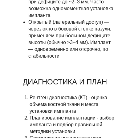
при дефиците до ~2–3 мм. Часто
операционной системы Пользователя, тип браузера,
возможна одномоментная установка
географическое положение, данные о провайдере и
иное), об активности Пользователя при использовании
импланта
Сайта и/или его Сервиса, cookies, об информации об
Открытый (латеральный доступ) —
ошибках, выдаваемых Пользователю, о скачанных
файлах, видео, инструментах, а также иные данные,
через окно в боковой стенке пазухи;
получаемые установленными Правилами обработки
применяем при большом дефиците
ПДн способами;
распоряжаться статистической информацией,
высоты (обычно >3–4 мм). Имплант
связанной с функционированием Сайта и/или его
— одновременно или отсрочно, по
Сервиса, а также информацией Пользователя для
стабильности
целей организации функционирования и технической
поддержки Сайта и/или его Сервиса и исполнения
условий законодательства Российской Федерации, и
разработанных в соответствии с ним Правилами
обработки ПДн.
ДИАГНОСТИКА И ПЛАН
В процессе обработки персональных данных
Оператор вправе осуществлять:
сбор,
запись,
Рентген диагностика (КТ) - оценка
систематизацию,
объема костной ткани и места
накопление,
установки импланта
хранение,
уточнение (обновление, изменение),
Планирование имплантации - выбор
извлечение,
импланта и подбор правильной
использование,
передачу (распространение, предоставление, доступ),
методики установки
обезличивание,