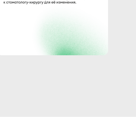
Сайта и/или его Сервиса.
через личное мобильное устройство
х полей такой формы при
рсональные данные по поручению