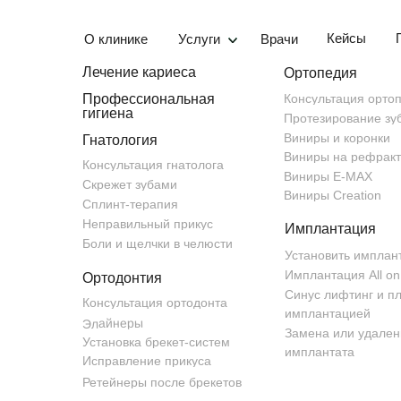
Кейсы
О клинике
Услуги
Врачи
Лечение кариеса
Ортопедия
Профессиональная
Консультация орто
гигиена
Протезирование зу
Виниры и коронки
Гнатология
Виниры на рефрак
Консультация гнатолога
В соответствии со статьями 23, 
Виниры E-MAX
Политикой обработки персональных 
Скрежет зубами
ЗАПИСЬ НА ПРИЕ
Виниры Creation
Политика обработки ПДн).
Сплинт-терапия
Я, субъект персональных данных
Неправильный прикус
из них и все в совокупности-Форм
Имплантация
Записаться можно через эту форму
Сервис), и в дальнейшем при исп
Боли и щелчки в челюсти
моих персональных данных (дале
или напишите нам в
WhatsApp
Установить имплант
/
Согласие выдано Обществу с ог
Telegram
напрямую.
Имплантация All on
Ортодонтия
1187746865900), расположенному 
Синус лифтинг и п
Консультация ортодонта
имплантацией
Элайнеры
Согласие выдано на обработку 
Замена или удален
текстовых полей и/или прикреп
Установка брекет-систем
имплантата
Исправление прикуса
Категории персональных данны
Ретейнеры после брекетов
фамилия, имя, отчество, адре
сообщённая о себе Пользоват