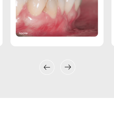
нопку) в Форме и/или нажатие на кнопку отправки Формы на любой странице 
ального закона от 27.07.2006 № 152-ФЗ «О персональных данных», направляю 
ем прикрепления к специальной форме или при заполнении соответствующи
ции на Сайте свои персональные данные.
что ответственность перед ним за действия лица, обрабатывающего его пе
авший соответствующее поручение (согласие).