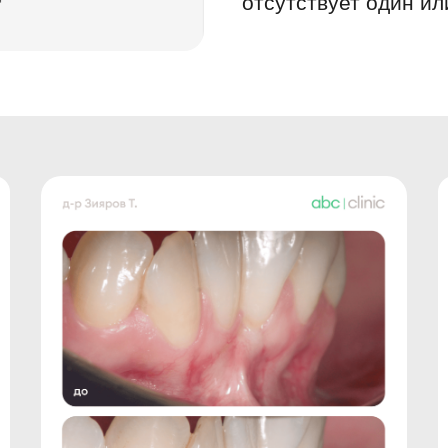
отсутствует один ил
вания результата обработки Данных Клиента при показе пользователям сети
ом числе ООО «ЯНДЕКС» (ОГРН 1027700229193)., его аффилированным лицам
градский пр-т 39/79, Москва, РФ), MGL MY.COM (CYPRUS) LIMITED, зарегистри
 402 Neapoli, 3107, Limassol, Cyprus, ООО «РА «Индекс 20» (ОГРН 5147746311686
своих персональных данных, а также подтверждает о разъяснении Операторо
ях, когда предоставление таких данных является обязательным в соответст
ти отзыва согласия на основании положений Федерального закона от 27.0
ения или направления письменного обращения (в том числе в форме электро
ю или усиленной квалифицированной электронной подписью, в том числе пр
я обработки ООО «ЭЙ-БИ-СИ Москва», как всех указанных в Согласии персона
 данных (если таковые будут запрошены Оператором и предоставлены Поль
ЭЙ-БИ-СИ Москва», вправе продолжать обработку персональных данных Пол
ле истечения срока действия Согласия, при наличии оснований, предусмотренн
 2 статьи 11 Федерального закона от 27.07.2006 № 152-ФЗ «О персональных да
кой документации, предусмотренных ст.79 Федерального закона № 323 от 21.
й Федерации» и Письмом Министерства здравоохранения РФ от 7 декабря 201
нтации».
рекламно-информационных материалов и ознакомлен Оператором о возможно
омента его отправки и может быть отозвано Пользователем путем направлени
Оператора по адресу электронной почты msk.abc-stom@yandex.ru либо иным
его получения адресатом.
 неопределенного срока до момента его отзыва Пользователем. Согласие пре
вателя об отзыве Согласия на обработку ПДн, но не ранее даты, следующей 
ия, подтверждения и отправки Согласия прошу считать момент маркировки 