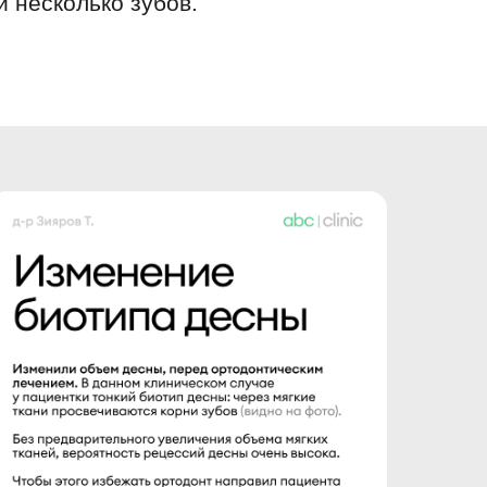
и несколько зубов.
 Интернет таргетированной
 и партнерам, ООО «ВК» (ОГРН
рованная по адресу: 28 Oktovriou,
).
м последствий непредоставления
вии с федеральным законом.
7.2006 № 152-ФЗ «О персональных
нного документа, подписанного
оинформирован о праве отозвать
льных данных, так и отдельно
зователем).
ьзователя после получения
ых пунктами 2 - 11 части 1 статьи
нных» с учетом особенностей
11.2011 «Об основах охраны
5 г. № 13–2/1538 «О сроках
сти и порядке совершения отказа
я письменного заявления в
 способом, позволяющим
кращает свое действие с даты,
за датой фактического получения
соответствующего поля (либо