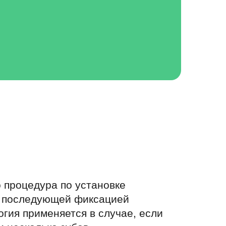
 от третьих лиц, и включающую в
заимодействия с Сайтом и/или его
положение, данные о провайдере и
об ошибках, выдаваемых
ными Правилами обработки ПДн
а также информацией Пользователя
я условий законодательства
 процедура по установке
с последующей фиксацией
огия применяется в случае, если
ператором в объеме, необходимом
анных, в целях технической