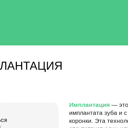
процессе доступа Пользователя к Сайту, его Содержанию и/или Сервису, или
едствах (в том числе, мобильных устройствах) и способах технологического в
оста, вид операционной системы Пользователя, тип браузера, географическое 
ателя при использовании Сайта и/или его Сервиса, cookies, об информации 
айлах, видео, инструментах, а также иные данные, получаемые установлен
й информацией, связанной с функционированием Сайта и/или его Сервиса, 
ионирования и технической поддержки Сайта и/или его Сервиса и исполнени
работанных в соответствии с ним Правилами обработки ПДн.
ьных данных Оператор вправе осуществлять:
ПЛАНТАЦИЯ
ение),
редоставление, доступ),
Имплантация
— это
анных Пользователя.
имплантата зуба и 
ерждает, что:
коронки. Эта технол
, что передача персональных данных Пользователя может осуществляться О
доступа к Сайту, его Содержанию и/или его Сервису, сбора статистических д