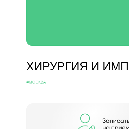
Пользователем, получаемую в 
себя данные о технических ср
Сервисом (в т. ч. IP-адрес х
иное), об активности Пользов
Пользователю, о скачанных ф
способами;
распоряжаться статистическо
для целей организации функц
Российской Федерации, и раз
В процессе обработки персонал
сбор,
запись,
ХИРУРГИЯ И ИМ
систематизацию,
накопление,
хранение,
уточнение (обновление, измен
извлечение,
#МОСКВА
использование,
передачу (распространение, п
обезличивание,
блокирование,
удаление,
уничтожение персональных д
Настоящим, Пользователь подтв
Ознакомлен и согласен с тем
для получения Пользователем 