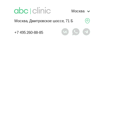
Москва
Москва, Дмитровское шоссе, 71 Б
+7 495 260-88-85
х
№ 152-ФЗ «О персональных данных»,
politika-konfidencialnosti (далее -
ы обратной связи (далее, каждая
та и его сервисов (далее- Сайт,
нозначное Согласие на обработку
, ИНН 7743277855, ОГРН
).
 заполнения соответствующих
налогичная информация,
а персональных данных.
отметку, я даю свое согласие на обработку