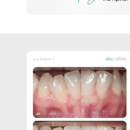
обработки данных и использо
рекламы третьим лицам, в т
1027739850962, 125167, Ленин
365 Vashiotis Seafront, office
Дает согласие на обработку 
персональных данных, в случа
Проинформирован о возможнос
данных» путем личного обращ
простой электронной подпись
Согласие в целях прекращени
биометрических персональных
Проинформирован, что ООО «
отзыва Согласия, а равно пос
6, части 2 статьи 10 и части
ведения и хранения медицинс
здоровья граждан в Российско
хранения медицинской докуме
Дает согласие на получение 
от таковой.
Срок действия согласия
Согласие вступает в силу с м
произвольной форме в адрес 
однозначно определить факт 
Согласие действует в течение
указанной в заявлении Пользо
Оператором отзыва Согласия.
Датой и временем формирован