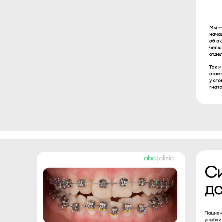
браузере, время доступа, адрес посещаемой
страницы, реферер (адрес предыдущей страницы);
статистики о моих IP-адресах;
номер основного документа, удостоверяющего
личность, сведения о дате выдачи указанного
документа и выдавшем его органе, адрес регистрации
по месту жительства (пребывания),
идентификационный номер налогоплательщика (при
наличии);
страховой номер индивидуального лицевого счета,
контактные данные (номер абонентского устройства
подвижной радиотелефонной связи, адрес
электронной почты);
реквизиты полиса ДМС;
данные о состоянии здоровья, течении заболевания,
случаях обращения за медицинской помощью в иные
учреждения, биометрических данных
(видеоизображения, голоса), фото и видео
изображение.
Согласие выдано на обработку персональных
данных в целях:
исполнения соглашений по предоставлению доступа к
Сайту, его Содержанию и/или Сервису, к функционалу
Сервиса, для администрирования Сайта;
идентификации при регистрации на Сайте и/или при
использовании Сервиса;
оказания услуг, обработки запросов и заявок;
установления обратной связи, включая направление
уведомлений и запросов;